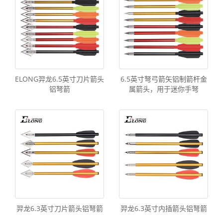
ELONG羿龙6.5英寸刀片箭头
6.5英寸弩弓箭矢铝制箭杆金
铝弩箭
属箭头，用于迷你手弩
羿龙6.3英寸刀片箭头铝弩箭
羿龙6.3英寸内插箭头铝弩箭