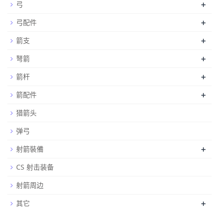
+
弓
+
弓配件
+
箭支
+
弩箭
+
箭杆
+
箭配件
猎箭头
弹弓
+
射箭裝備
CS 射击装备
射箭周边
+
其它