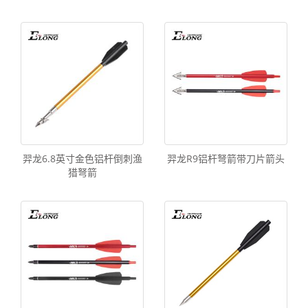
羿龙6.8英寸金色铝杆倒刺渔
羿龙R9铝杆弩箭带刀片箭头
猎弩箭