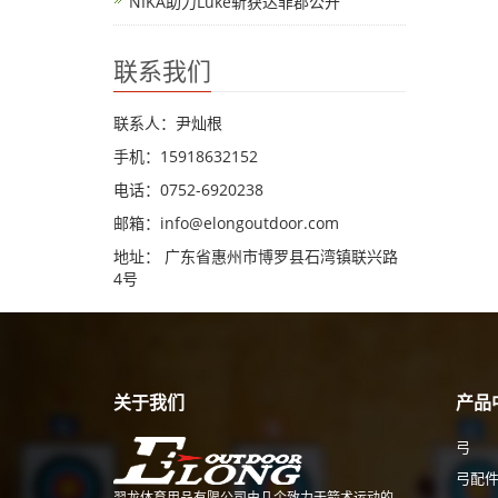
NIKA助力Luke斩获达菲郡公开
联系我们
联系人：尹灿根
手机：15918632152
电话：0752-6920238
邮箱：
info@elongoutdoor.com
地址： 广东省惠州市博罗县石湾镇联兴路
4号
关于我们
产品
弓
弓配
羿龙体育用品有限公司由几个致力于箭术运动的