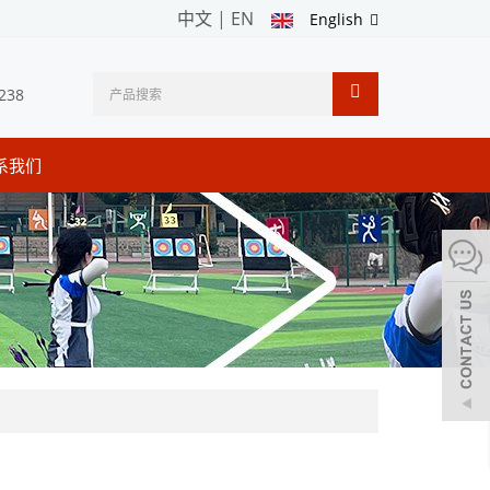
中文
|
EN
English
238
系我们