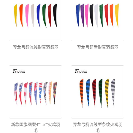
羿龙弓箭流线形真羽箭羽
羿龙弓箭盾形真羽箭羽
新款国旗图案4“” 5“”火鸡羽
羿龙弓箭流线型条纹火鸡羽
毛
毛