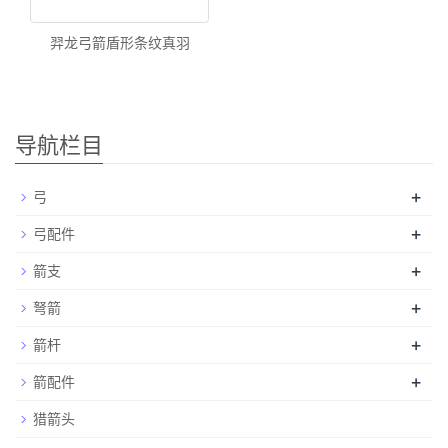
羿龙弓箭盾形条纹真羽
导航栏目
+
弓
+
弓配件
+
箭支
+
弩箭
+
箭杆
+
箭配件
猎箭头