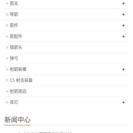
+
箭支
+
弩箭
+
箭杆
+
箭配件
猎箭头
弹弓
+
射箭裝備
CS 射击装备
射箭周边
+
其它
新闻中心