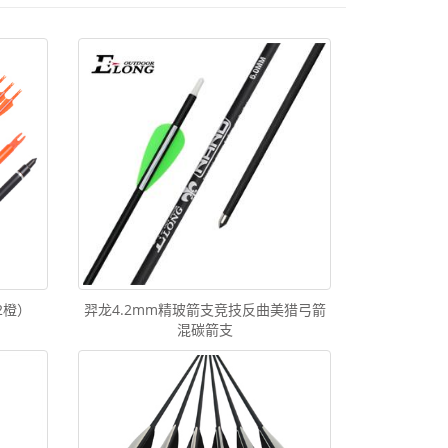
2橙）
羿龙4.2mm精玻箭支竞技反曲美猎弓箭
混碳箭支