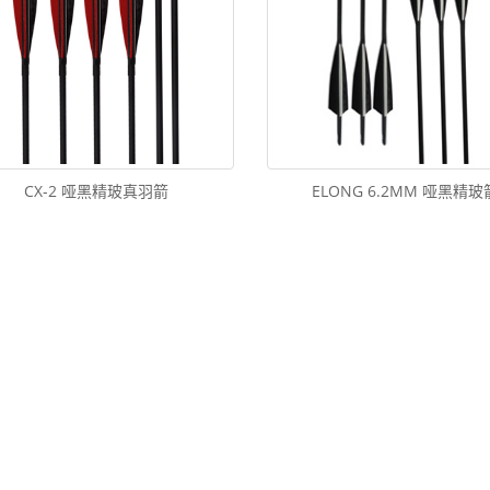
CX-2 哑黑精玻真羽箭
ELONG 6.2MM 哑黑精玻