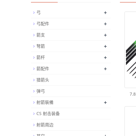
+
弓
+
弓配件
+
箭支
+
弩箭
+
箭杆
+
箭配件
猎箭头
弹弓
7
+
射箭裝備
CS 射击装备
射箭周边
其它