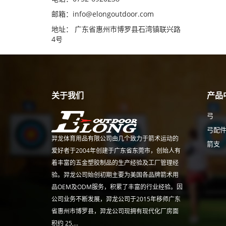
邮箱：
info@elongoutdoor.com
地址： 广东省惠州市博罗县石湾镇联兴路
4号
关于我们
产品
弓
弓配
羿龙体育用品有限公司由几个致力于箭术运动的
箭支
爱好者于2004年创建于广东省东莞市，创始人有
着丰富的五金塑胶制品的生产经验及工厂管理经
验。羿龙公司始创初期主要为美国各品牌箭术用
品OEM及ODM服务，积累了丰富的行业经验。因
公司业务不断发展，羿龙公司于2015年移师广东
省惠州市博罗县，羿龙公司现拥有现代化厂房面
积约 25,...