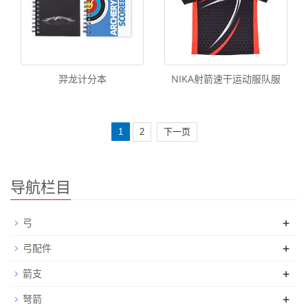
羿龙计分本
NIKA射箭速干运动服队服
1
2
下一页
导航栏目
+
弓
+
弓配件
+
箭支
+
弩箭