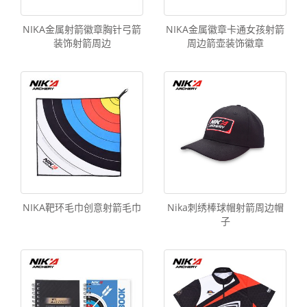
NIKA金属射箭徽章胸针弓箭
NIKA金属徽章卡通女孩射箭
装饰射箭周边
周边箭壶装饰徽章
NIKA靶环毛巾创意射箭毛巾
Nika刺绣棒球帽射箭周边帽
子