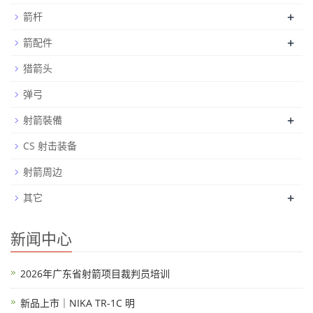
+
箭杆
+
箭配件
猎箭头
弹弓
+
射箭裝備
CS 射击装备
射箭周边
+
其它
新闻中心
2026年广东省射箭项目裁判员培训
新品上市｜NIKA TR-1C 明