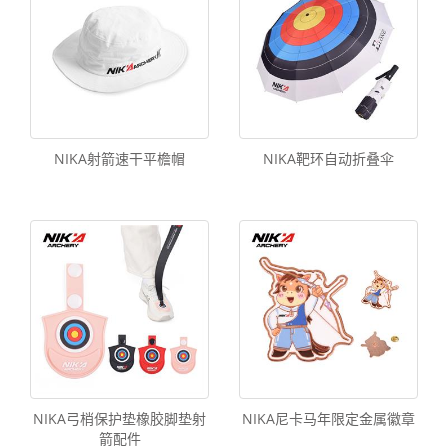
NIKA射箭速干平檐帽
NIKA靶环自动折叠伞
NIKA弓梢保护垫橡胶脚垫射
NIKA尼卡马年限定金属徽章
箭配件