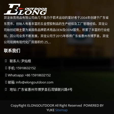
羿龙体育用品有限公司由几个致力于箭术运动的爱好者于2004年创建于广东省
东莞市，创始人有着丰富的五金塑胶制品的生产经验及工厂管理经验。羿龙公
司始创初期主要为美国各品牌箭术用品OEM及ODM服务，积累了丰富的行业经
验。因公司业务不断发展，羿龙公司于2015年移师广东省惠州市博罗县，羿龙
公司现拥有现代化厂房面积约 25,...
联系我们
联系人: 尹灿根
手机: 15918632152
Whatsapp: +86 15918632152
邮箱:
info@elongoutdoor.com
地址: 广东省惠州市博罗县石湾镇联兴路4号
CopyRight ELONGOUTDOOR All Right Reserved
POWERED BY
YUKE
Sitemap