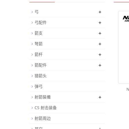
+
弓
+
弓配件
+
箭支
+
弩箭
+
箭杆
+
箭配件
猎箭头
弹弓
+
射箭裝備
CS 射击装备
射箭周边
其它