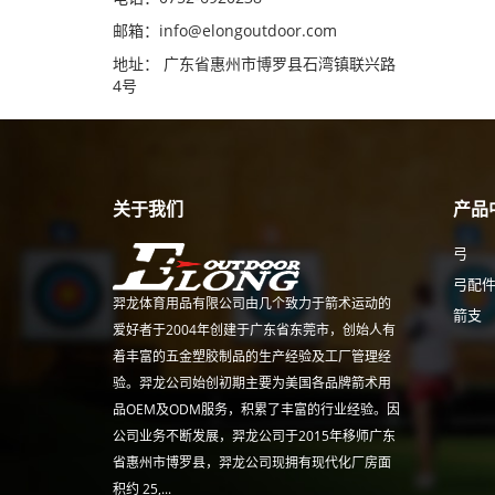
邮箱：
info@elongoutdoor.com
地址： 广东省惠州市博罗县石湾镇联兴路
4号
关于我们
产品
弓
弓配
羿龙体育用品有限公司由几个致力于箭术运动的
箭支
爱好者于2004年创建于广东省东莞市，创始人有
着丰富的五金塑胶制品的生产经验及工厂管理经
验。羿龙公司始创初期主要为美国各品牌箭术用
品OEM及ODM服务，积累了丰富的行业经验。因
公司业务不断发展，羿龙公司于2015年移师广东
省惠州市博罗县，羿龙公司现拥有现代化厂房面
积约 25,...