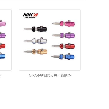
垫
NIKA不锈钢芯反曲弓箭侧垫