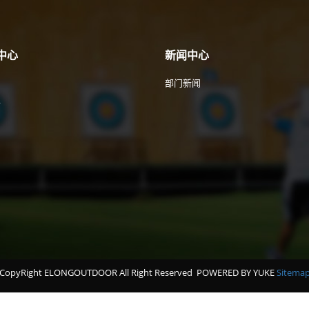
中心
新闻中心
部门新闻
件
CopyRight ELONGOUTDOOR All Right Reserved
POWERED BY YUKE
Sitema