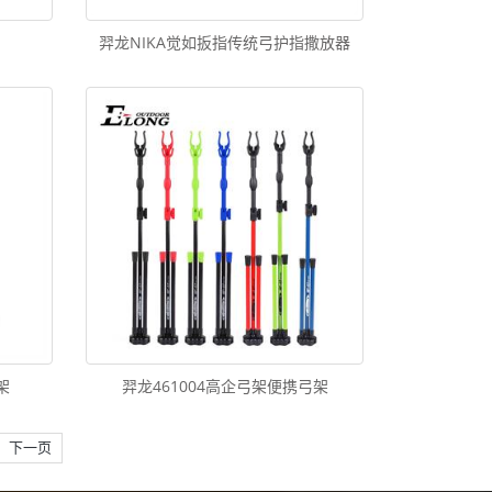
羿龙NIKA觉如扳指传统弓护指撒放器
架
羿龙461004高企弓架便携弓架
下一页