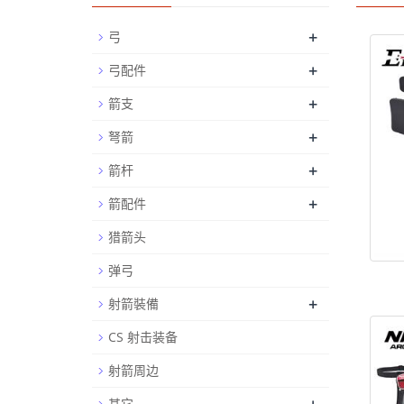
+
弓
+
弓配件
+
箭支
+
弩箭
+
箭杆
+
箭配件
猎箭头
弹弓
+
射箭裝備
CS 射击装备
射箭周边
其它