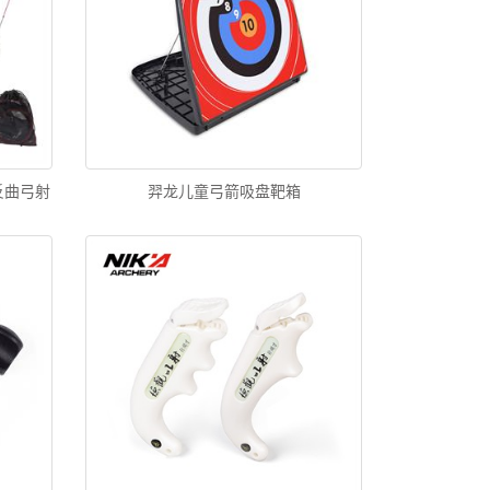
反曲弓射
羿龙儿童弓箭吸盘靶箱