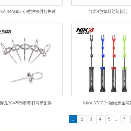
IKA 44AG08 小熊护臂射箭护臂
羿龙4色塑料射箭靶钉
羿龙304不锈钢靶钉弓箭配件
NIKA ST07 3K碳纹高企弓
...
1
2
3
4
5
7