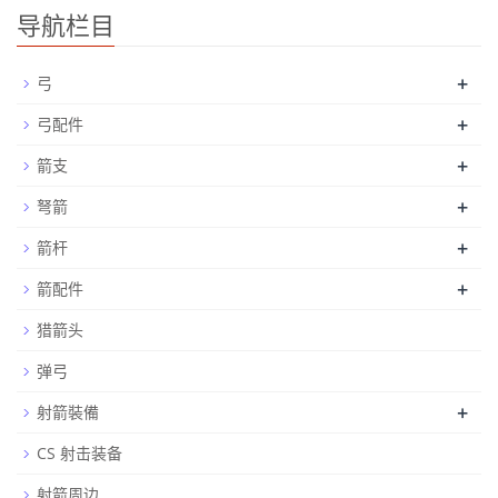
导航栏目
+
弓
+
弓配件
+
箭支
+
弩箭
+
箭杆
+
箭配件
猎箭头
弹弓
+
射箭裝備
CS 射击装备
射箭周边