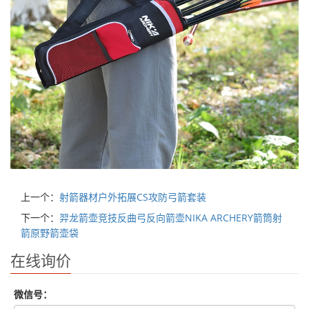
上一个：
射箭器材户外拓展CS攻防弓箭套装
下一个：
羿龙箭壶竞技反曲弓反向箭壶NIKA ARCHERY箭筒射
箭原野箭壶袋
在线询价
微信号：