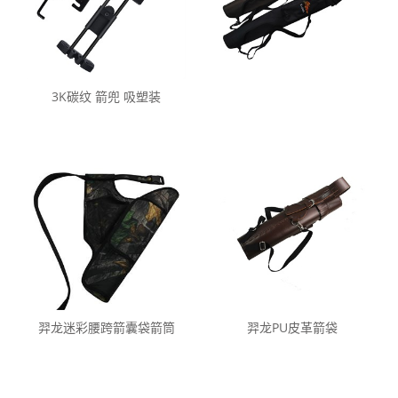
3K碳纹 箭兜 吸塑装
羿龙迷彩腰跨箭囊袋箭筒
羿龙PU皮革箭袋