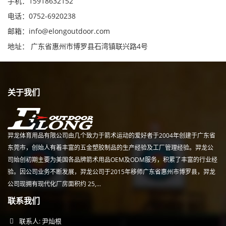
手机：15918632152
电话：0752-6920238
邮箱：
info@elongoutdoor.com
地址： 广东省惠州市博罗县石湾镇联兴路4号
关于我们
羿龙体育用品有限公司由几个致力于箭术运动的爱好者于2004年创建于广东省
东莞市，创始人有着丰富的五金塑胶制品的生产经验及工厂管理经验。羿龙公
司始创初期主要为美国各品牌箭术用品OEM及ODM服务，积累了丰富的行业经
验。因公司业务不断发展，羿龙公司于2015年移师广东省惠州市博罗县，羿龙
公司现拥有现代化厂房面积约 25,...
联系我们
联系人: 尹灿根