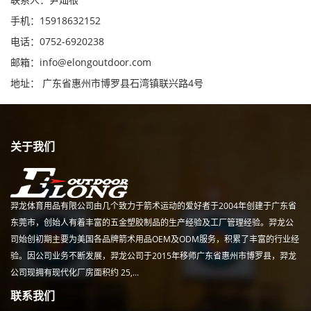
手机：15918632152
电话：0752-6920238
邮箱：
info@elongoutdoor.com
地址： 广东省惠州市博罗县石湾镇联兴路4号
关于我们
羿龙体育用品有限公司由几个致力于箭术运动的爱好者于2004年创建于广东省
东莞市，创始人有着丰富的五金塑胶制品的生产经验及工厂管理经验。羿龙公
司始创初期主要为美国各品牌箭术用品OEM及ODM服务，积累了丰富的行业经
验。因公司业务不断发展，羿龙公司于2015年移师广东省惠州市博罗县，羿龙
公司现拥有现代化厂房面积约 25,...
联系我们