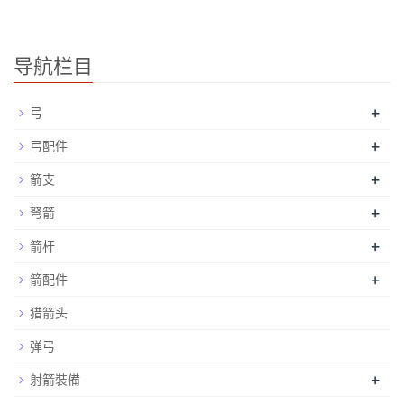
导航栏目
+
弓
+
弓配件
+
箭支
+
弩箭
+
箭杆
+
箭配件
猎箭头
弹弓
+
射箭裝備