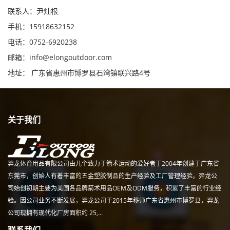
联系人：尹灿根
手机：15918632152
电话：0752-6920238
邮箱：
info@elongoutdoor.com
地址： 广东省惠州市博罗县石湾镇联兴路4号
关于我们
羿龙体育用品有限公司由几个致力于箭术运动的爱好者于2004年创建于广东省
东莞市，创始人有着丰富的五金塑胶制品的生产经验及工厂管理经验。羿龙公
司始创初期主要为美国各品牌箭术用品OEM及ODM服务，积累了丰富的行业经
验。因公司业务不断发展，羿龙公司于2015年移师广东省惠州市博罗县，羿龙
公司现拥有现代化厂房面积约 25,...