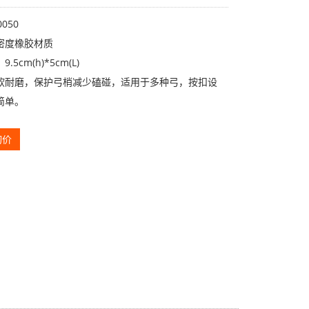
050
密度橡胶材质
5cm(h)*5cm(L)
软耐磨，保护弓梢减少磕碰，适用于多种弓，按扣设
简单。
询价