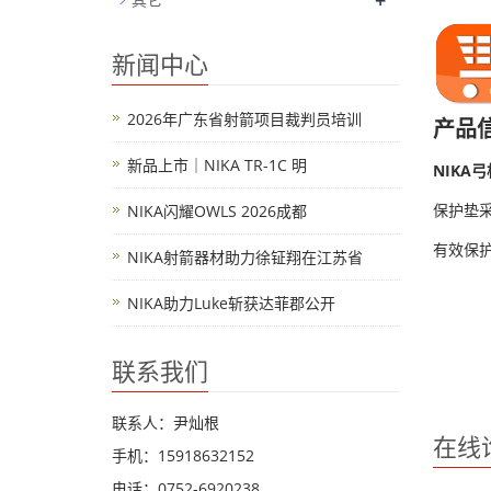
+
新闻中心
2026年广东省射箭项目裁判员培训
产品
新品上市｜NIKA TR-1C 明
NIKA
保护垫
NIKA闪耀OWLS 2026成都
有效保
NIKA射箭器材助力徐钲翔在江苏省
NIKA助力Luke斩获达菲郡公开
联系我们
联系人：尹灿根
在线
手机：15918632152
电话：0752-6920238