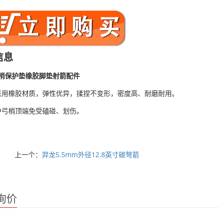
信息
弓梢保护垫橡胶脚垫射箭配件
采用橡胶材质，弹性优异，揉捏不变形，密度高、耐磨耐用。
护弓梢顶端免受磕碰、划伤。
上一个：
羿龙5.5mm外径12.8英寸碳弩箭
询价