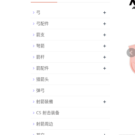
+
弓
+
弓配件
+
箭支
+
弩箭
+
箭杆
+
箭配件
猎箭头
弹弓
+
射箭裝備
CS 射击装备
射箭周边
其它