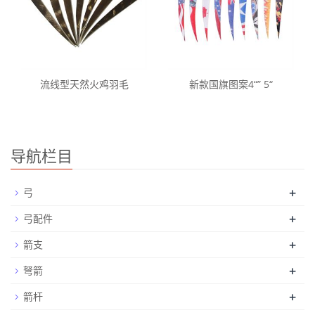
流线型天然火鸡羽毛
新款国旗图案4“” 5“
导航栏目
+
弓
+
弓配件
+
箭支
+
弩箭
+
箭杆