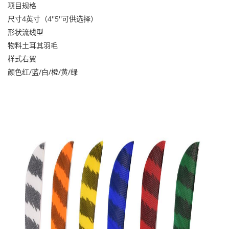
项目
规格
尺寸
4英寸（4''5''可供选择）
形状
流线型
物料
土耳其羽毛
样式
右翼
颜色
红/蓝/白/橙/黄/绿