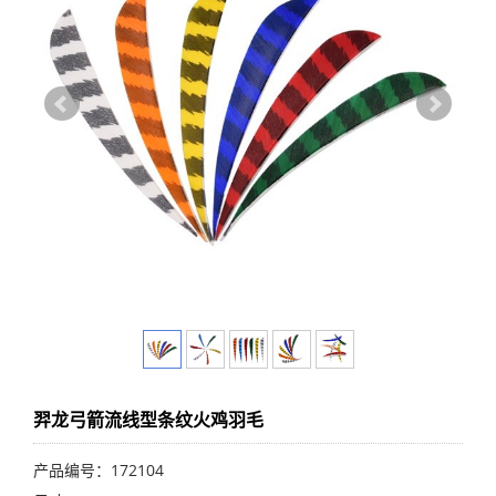
羿龙弓箭流线型条纹火鸡羽毛
产品编号：172104