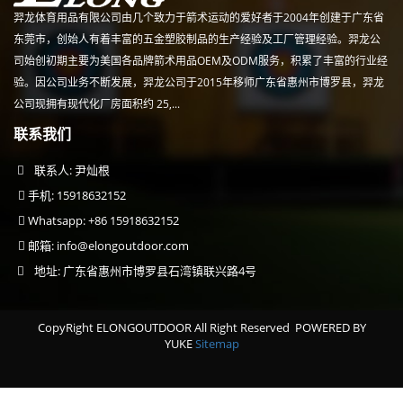
羿龙体育用品有限公司由几个致力于箭术运动的爱好者于2004年创建于广东省
东莞市，创始人有着丰富的五金塑胶制品的生产经验及工厂管理经验。羿龙公
司始创初期主要为美国各品牌箭术用品OEM及ODM服务，积累了丰富的行业经
验。因公司业务不断发展，羿龙公司于2015年移师广东省惠州市博罗县，羿龙
公司现拥有现代化厂房面积约 25,...
联系我们
联系人: 尹灿根
手机: 15918632152
Whatsapp: +86 15918632152
邮箱:
info@elongoutdoor.com
地址: 广东省惠州市博罗县石湾镇联兴路4号
CopyRight ELONGOUTDOOR All Right Reserved
POWERED BY
YUKE
Sitemap