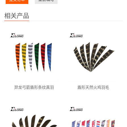
相关产品
羿龙弓箭盾形条纹真羽
盾形天然火鸡羽毛