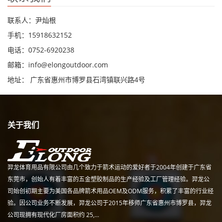
联系人：尹灿根
手机：15918632152
电话：0752-6920238
邮箱：
info@elongoutdoor.com
地址： 广东省惠州市博罗县石湾镇联兴路4号
关于我们
羿龙体育用品有限公司由几个致力于箭术运动的爱好者于2004年创建于广东省
东莞市，创始人有着丰富的五金塑胶制品的生产经验及工厂管理经验。羿龙公
司始创初期主要为美国各品牌箭术用品OEM及ODM服务，积累了丰富的行业经
验。因公司业务不断发展，羿龙公司于2015年移师广东省惠州市博罗县，羿龙
公司现拥有现代化厂房面积约 25,...