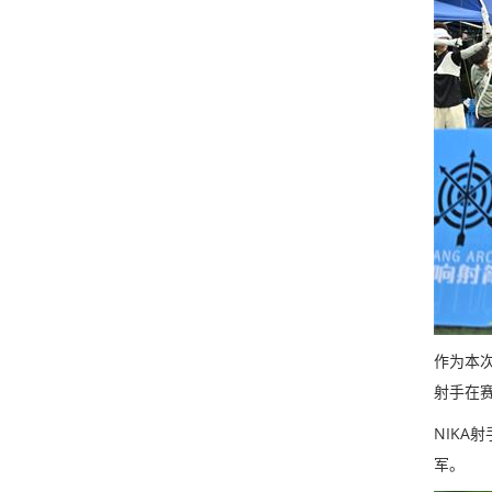
作为本次
射手在
NIKA
军。