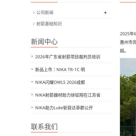
+
公司新闻
射箭基础知识
2025
新闻中心
惠州市羿
超。
2026年广东省射箭项目裁判员培训
新品上市｜NIKA TR-1C 明
NIKA闪耀OWLS 2026成都
NIKA射箭器材助力徐钲翔在江苏省
NIKA助力Luke斩获达菲郡公开
联系我们