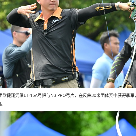
射手欧健翔凭借ET-15A弓把与N3 PRO弓片，在反曲30米团体赛中获
四。