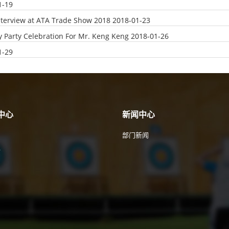
1-19
nterview at ATA Trade Show 2018
2018-01-23
y Party Celebration For Mr. Keng Keng
2018-01-26
1-29
中心
新闻中心
部门新闻
件