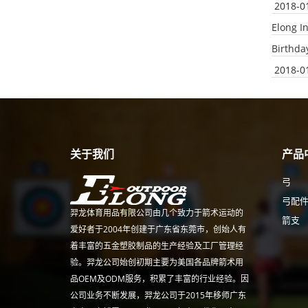
2018-0
Elong I
Birthda
2018-0
关于我们
产品
弓
弓配
羿龙体育用品有限公司由几个致力于箭术运动的
箭支
爱好者于2004年创建于广东省东莞市，创始人有
着丰富的五金塑胶制品的生产经验及工厂管理经
验。羿龙公司始创初期主要为美国各品牌箭术用
品OEM及ODM服务，积累了丰富的行业经验。因
公司业务不断发展，羿龙公司于2015年移师广东