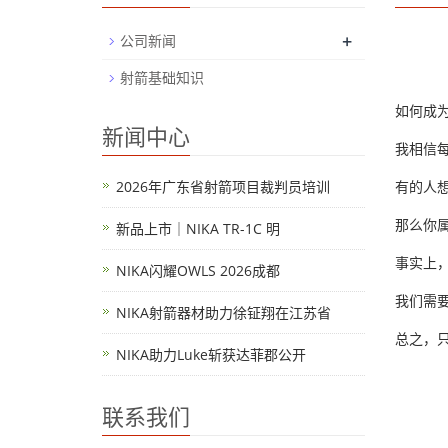
+
公司新闻
射箭基础知识
如何成
新闻中心
我相信
2026年广东省射箭项目裁判员培训
有的人
那么你
新品上市｜NIKA TR-1C 明
事实上
NIKA闪耀OWLS 2026成都
我们需
NIKA射箭器材助力徐钲翔在江苏省
总之，
NIKA助力Luke斩获达菲郡公开
联系我们