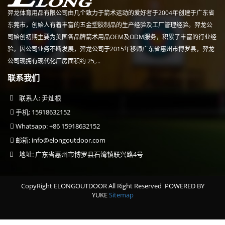
羿龙体育用品有限公司由几个致力于箭术运动的爱好者于2004年创建于广东省
东莞市，创始人有着丰富的五金塑胶制品的生产经验及工厂管理经验。羿龙公
司始创初期主要为美国各品牌箭术用品OEM及ODM服务，积累了丰富的行业经
验。因公司业务不断发展，羿龙公司于2015年移师广东省惠州市博罗县，羿龙
公司现拥有现代化厂房面积约 25,...
联系我们
联系人: 尹灿根
手机: 15918632152
Whatsapp: +86 15918632152
邮箱:
info@elongoutdoor.com
地址: 广东省惠州市博罗县石湾镇联兴路4号
CopyRight ELONGOUTDOOR All Right Reserved
POWERED BY
YUKE
Sitemap