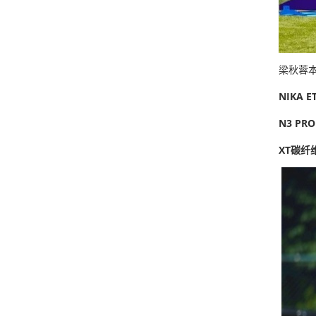
梁秋蓉本
NIKA 
N3 P
XT碳纤