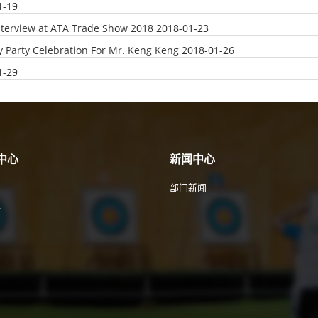
1-19
nterview at ATA Trade Show 2018
2018-01-23
y Party Celebration For Mr. Keng Keng
2018-01-26
1-29
中心
新闻中心
部门新闻
件