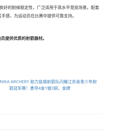
和良好的耐候稳定性，广泛适用于高水平竞技场景。配套
弓手感，为运动员在比赛中提供可靠支持。
动员提供优质的射箭器材。
NIKA ARCHERY 助力盐城射箭队闪耀江苏省青少年射
箭冠军赛！勇夺4金1银3铜，金牌