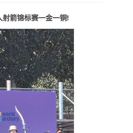
人射箭锦标赛一金一铜!