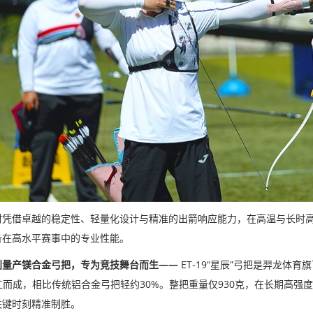
材凭借卓越的稳定性、轻量化设计与精准的出箭响应能力，在高温与长时高
备在高水平赛事中的专业性能。
创量产镁合金弓把，专为竞技舞台而生——
ET-19“星辰”弓把是羿龙体
工而成，相比传统铝合金弓把轻约30%。整把重量仅930克，在长期高
关键时刻精准制胜。