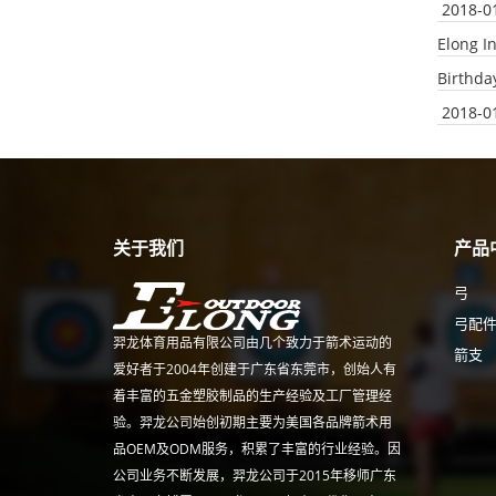
2018-0
Elong I
Birthda
2018-0
关于我们
产品
弓
弓配
羿龙体育用品有限公司由几个致力于箭术运动的
箭支
爱好者于2004年创建于广东省东莞市，创始人有
着丰富的五金塑胶制品的生产经验及工厂管理经
验。羿龙公司始创初期主要为美国各品牌箭术用
品OEM及ODM服务，积累了丰富的行业经验。因
公司业务不断发展，羿龙公司于2015年移师广东