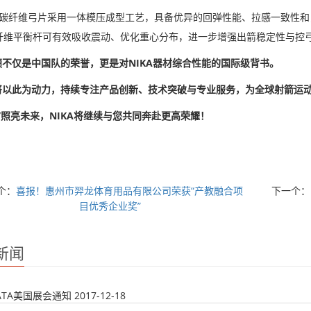
PRO碳纤维弓片采用一体模压成型工艺，具备优异的回弹性能、拉感一致性
碳纤维平衡杆可有效吸收震动、优化重心分布，进一步增强出箭稳定性与控
绩不仅是中国队的荣誉，更是对NIKA器材综合性能的国际级背书。
将以此为动力，持续专注产品创新、技术突破与专业服务，为全球射箭运
”照亮未来，NIKA将继续与您共同奔赴更高荣耀！
个：
喜报！惠州市羿龙体育用品有限公司荣获“产教融合项
下一个：
目优秀企业奖”
新闻
年ATA美国展会通知
2017-12-18