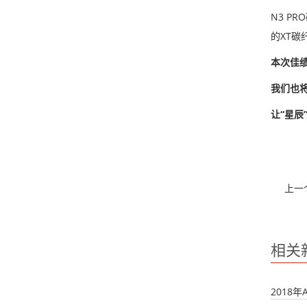
N3 
的XT
本次佳
我们也
让“星辰
上一
相关
2018