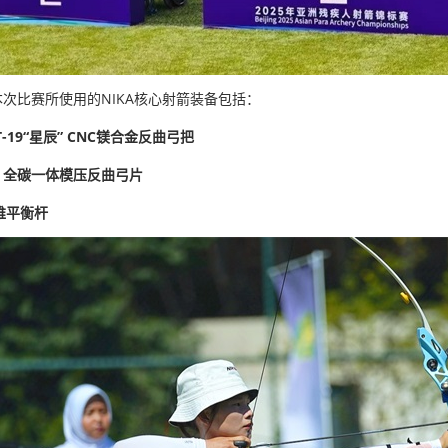
次比赛所使用的NIKA核心射箭装备包括：
ET-19“星辰” CNC镁合金反曲弓把
RO 全碳一体模压反曲弓片
维平衡杆