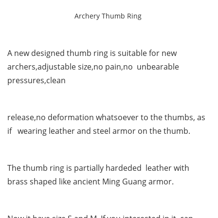
Archery Thumb Ring
A new designed thumb ring is suitable for new
archers,adjustable size,no pain,no unbearable
pressures,clean
release,no deformation whatsoever to the thumbs, as
if wearing leather and steel armor on the thumb.
The thumb ring is partially hardeded leather with
brass shaped like ancient Ming Guang armor.