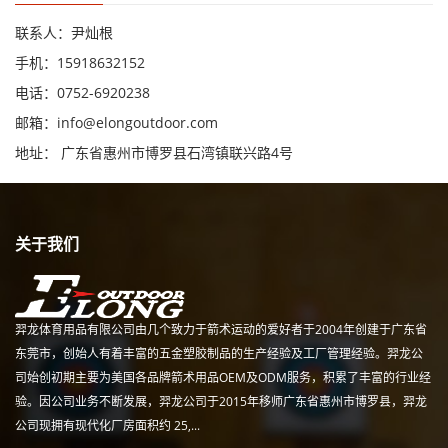
联系人：尹灿根
手机：15918632152
电话：0752-6920238
邮箱：
info@elongoutdoor.com
地址： 广东省惠州市博罗县石湾镇联兴路4号
关于我们
羿龙体育用品有限公司由几个致力于箭术运动的爱好者于2004年创建于广东省
东莞市，创始人有着丰富的五金塑胶制品的生产经验及工厂管理经验。羿龙公
司始创初期主要为美国各品牌箭术用品OEM及ODM服务，积累了丰富的行业经
验。因公司业务不断发展，羿龙公司于2015年移师广东省惠州市博罗县，羿龙
公司现拥有现代化厂房面积约 25,...