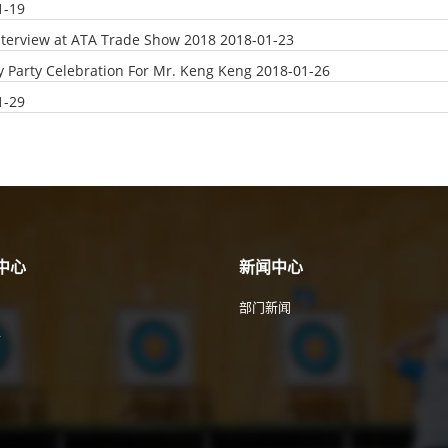
1-19
nterview at ATA Trade Show 2018
2018-01-23
y Party Celebration For Mr. Keng Keng
2018-01-26
1-29
中心
新闻中心
部门新闻
件