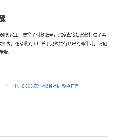
醒
通知买家工厂更换了付款账号，买家直接把货款打进了黑
醒广大顾客，在接收到工厂关于更换银行账户的邮件时，请记
防受骗。
下一个：
SG06瞄准器3种不同颜色在售