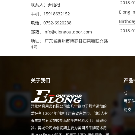
2018-0
联系人：尹灿根
Elong I
手机：15918632152
Birthda
电话：0752-6920238
2018-0
邮箱：
info@elongoutdoor.com
地址： 广东省惠州市博罗县石湾镇联兴路
4号
关于我们
产品
弓
弓配
羿龙体育用品有限公司由几个致力于箭术运动的
箭支
爱好者于2004年创建于广东省东莞市，创始人有
着丰富的五金塑胶制品的生产经验及工厂管理经
验。羿龙公司始创初期主要为美国各品牌箭术用