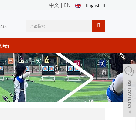
中文
|
EN
English
238
系我们