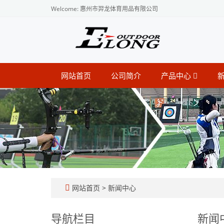
Welcome: 惠州市羿龙体育用品有限公司
网站首页
公司简介
产品中心
网站首页
>
新闻中心
导航栏目
新闻