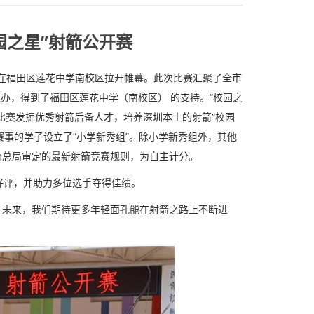
园之星”射箭公开赛
赛，在福田区莲花中学南校区拉开帷幕。此次比赛汇聚了全市
主办，得到了福田区莲花中学（南校区） 的支持。“校园之
比赛发掘优秀射箭后备人才，培养深圳本土的射箭“校园
箭赛事的学子设立了“小学新秀组”。除小学新秀组外，其他
育总局审定的最新射箭竞赛规则，为自主计分。
好评，并助力多位选手夺得佳绩。
。未来，我们期待更多年轻面孔能在射箭之路上不断进