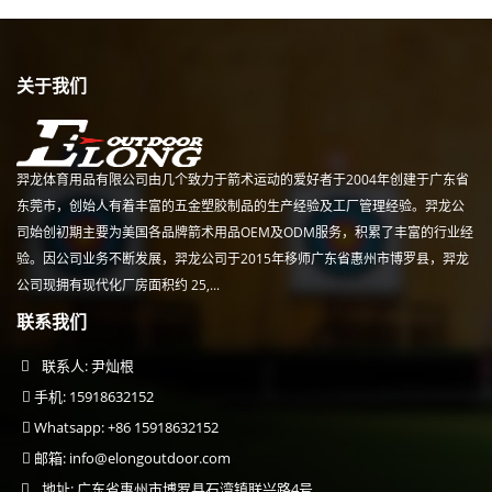
关于我们
羿龙体育用品有限公司由几个致力于箭术运动的爱好者于2004年创建于广东省
东莞市，创始人有着丰富的五金塑胶制品的生产经验及工厂管理经验。羿龙公
司始创初期主要为美国各品牌箭术用品OEM及ODM服务，积累了丰富的行业经
验。因公司业务不断发展，羿龙公司于2015年移师广东省惠州市博罗县，羿龙
公司现拥有现代化厂房面积约 25,...
联系我们
联系人: 尹灿根
手机: 15918632152
Whatsapp: +86 15918632152
邮箱:
info@elongoutdoor.com
地址: 广东省惠州市博罗县石湾镇联兴路4号