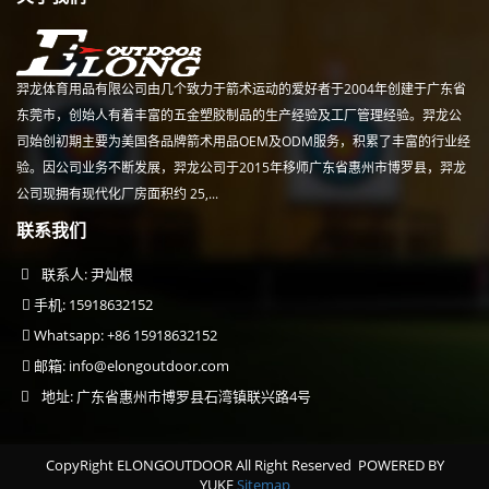
羿龙体育用品有限公司由几个致力于箭术运动的爱好者于2004年创建于广东省
东莞市，创始人有着丰富的五金塑胶制品的生产经验及工厂管理经验。羿龙公
司始创初期主要为美国各品牌箭术用品OEM及ODM服务，积累了丰富的行业经
验。因公司业务不断发展，羿龙公司于2015年移师广东省惠州市博罗县，羿龙
公司现拥有现代化厂房面积约 25,...
联系我们
联系人: 尹灿根
手机: 15918632152
Whatsapp: +86 15918632152
邮箱:
info@elongoutdoor.com
地址: 广东省惠州市博罗县石湾镇联兴路4号
CopyRight ELONGOUTDOOR All Right Reserved
POWERED BY
YUKE
Sitemap