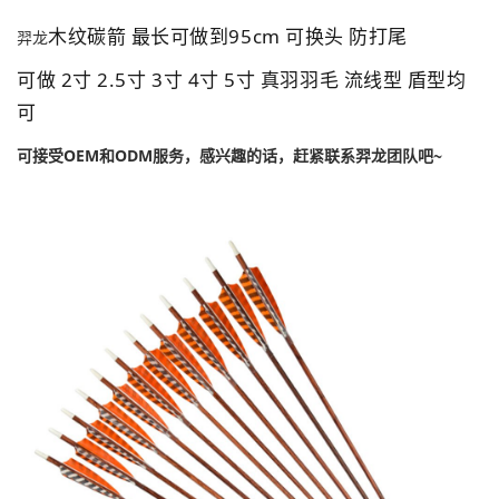
木纹碳箭 最长可做到95cm 可换头 防打尾
羿龙
可做 2寸 2.5寸 3寸 4寸 5寸
真羽
羽毛 流线型 盾型均
可
可接受OEM和ODM服务，感兴趣的话，赶紧联系羿龙团队吧~