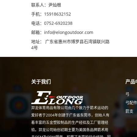
联系人：尹灿根
手机：15918632152
电话：0752-6920238
邮箱：
info@elongoutdoor.com
地址： 广东省惠州市博罗县石湾镇联兴路
4号
关于我们
产品
弓
弓配
羿龙体育用品有限公司由几个致力于箭术运动的
箭支
爱好者于2004年创建于广东省东莞市，创始人有
着丰富的五金塑胶制品的生产经验及工厂管理经
验。羿龙公司始创初期主要为美国各品牌箭术用