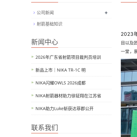
+
公司新闻
射箭基础知识
202
新闻中心
目以及团
一堂，
2026年广东省射箭项目裁判员培训
新品上市｜NIKA TR-1C 明
NIKA闪耀OWLS 2026成都
NIKA射箭器材助力徐钲翔在江苏省
NIKA助力Luke斩获达菲郡公开
联系我们