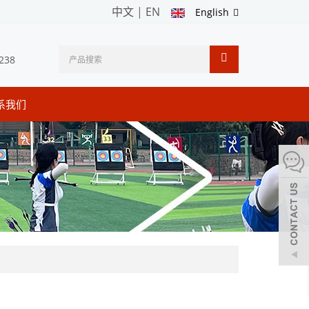
中文
|
EN
English
238
系我们