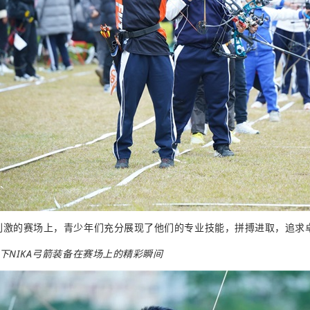
刺激的赛场上，青少年们充分展现了他们的专业技能，拼搏进取，追求
下NIKA弓箭装备在赛场上的精彩瞬间