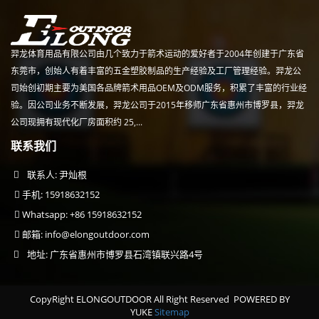
羿龙体育用品有限公司由几个致力于箭术运动的爱好者于2004年创建于广东省
东莞市，创始人有着丰富的五金塑胶制品的生产经验及工厂管理经验。羿龙公
司始创初期主要为美国各品牌箭术用品OEM及ODM服务，积累了丰富的行业经
验。因公司业务不断发展，羿龙公司于2015年移师广东省惠州市博罗县，羿龙
公司现拥有现代化厂房面积约 25,...
联系我们
联系人: 尹灿根
手机: 15918632152
Whatsapp: +86 15918632152
邮箱:
info@elongoutdoor.com
地址: 广东省惠州市博罗县石湾镇联兴路4号
CopyRight ELONGOUTDOOR All Right Reserved
POWERED BY
YUKE
Sitemap