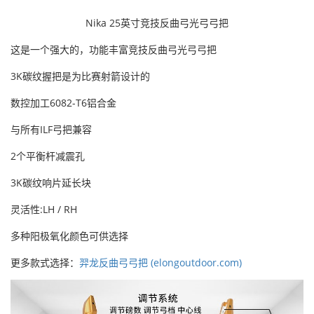
Nika 25英寸竞技反曲弓光弓弓把
这是一个强大的，功能丰富
竞技反曲弓光弓弓把
3K碳纹握把是为比赛射箭设计的
数控加工6082-T6铝合金
与所有ILF弓把兼容
2个平衡杆减震孔
3K碳纹响片延长块
灵活性:LH / RH
多种阳极氧化颜色可供选择
更多款式选择：
羿龙反曲弓弓把 (elongoutdoor.com)