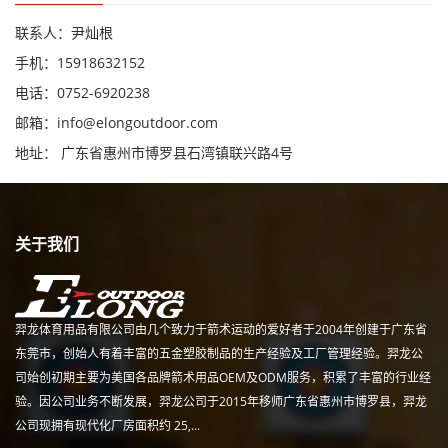
联系人：尹灿根
手机：15918632152
电话：0752-6920238
邮箱：
info@elongoutdoor.com
地址： 广东省惠州市博罗县石湾镇联兴路4号
关于我们
羿龙体育用品有限公司由几个致力于箭术运动的爱好者于2004年创建于广东省
东莞市，创始人有着丰富的五金塑胶制品的生产经验及工厂管理经验。羿龙公
司始创初期主要为美国各品牌箭术用品OEM及ODM服务，积累了丰富的行业经
验。因公司业务不断发展，羿龙公司于2015年移师广东省惠州市博罗县，羿龙
公司现拥有现代化厂房面积约 25,...