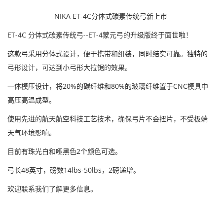
NIKA ET-4C分体式碳素传统弓新上市
ET-4C
分体式碳素传统弓
--ET-4蒙元弓的升级版终于面世啦！
这款弓采用分体式设计，便于携带和组装，同时结实可靠。独特的
弓形设计，可达到小弓形大拉锯的效果。
一体模压设计，将20%的碳纤维和80%的玻璃纤维置于CNC模具中
高压高温成型。
使用先进的航天航空科技工艺技术，确保弓片不会扭片，不受极端
天气环境影响。
目前有
珠光白和哑黑色
2个颜色可选。
弓长48英寸，磅数14lbs-50lbs，2磅递增。
欢迎联系我们了解更多信息。