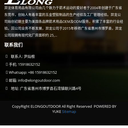
羿龙体育用品有限公司由几个致力于箭术运动的爱好者于2004年创建于广东省
东莞市，创始人有着丰富的五金塑胶制品的生产经验及工厂管理经验。羿龙公
司始创初期主要为美国各品牌箭术用品OEM及ODM服务，积累了丰富的行业经
验。因公司业务不断发展，羿龙公司于2015年移师广东省惠州市博罗县，羿龙
公司现拥有现代化厂房面积约 25,...
联系我们
联系人: 尹灿根
手机: 15918632152
Whatsapp: +86 15918632152
邮箱:
info@elongoutdoor.com
地址: 广东省惠州市博罗县石湾镇联兴路4号
CopyRight ELONGOUTDOOR All Right Reserved
POWERED BY
YUKE
Sitemap