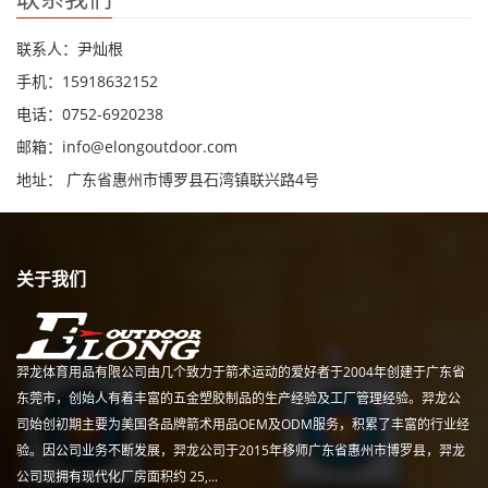
联系人：尹灿根
手机：15918632152
电话：0752-6920238
邮箱：
info@elongoutdoor.com
地址： 广东省惠州市博罗县石湾镇联兴路4号
关于我们
羿龙体育用品有限公司由几个致力于箭术运动的爱好者于2004年创建于广东省
东莞市，创始人有着丰富的五金塑胶制品的生产经验及工厂管理经验。羿龙公
司始创初期主要为美国各品牌箭术用品OEM及ODM服务，积累了丰富的行业经
验。因公司业务不断发展，羿龙公司于2015年移师广东省惠州市博罗县，羿龙
公司现拥有现代化厂房面积约 25,...