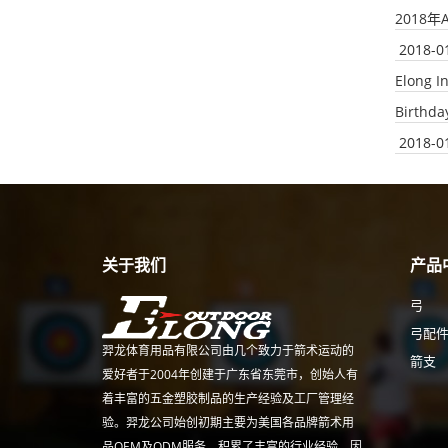
2018
2018-0
Elong I
Birthda
2018-0
关于我们
产品
弓
弓配
羿龙体育用品有限公司由几个致力于箭术运动的
箭支
爱好者于2004年创建于广东省东莞市，创始人有
着丰富的五金塑胶制品的生产经验及工厂管理经
验。羿龙公司始创初期主要为美国各品牌箭术用
品OEM及ODM服务，积累了丰富的行业经验。因