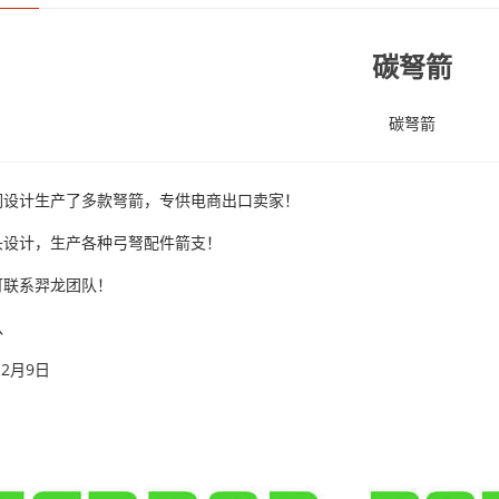
碳弩箭
碳弩箭
们设计生产了多款弩箭，专供电商出口卖家！
头设计，生产各种弓弩配件箭支！
可联系羿龙团队！
队
12月9日