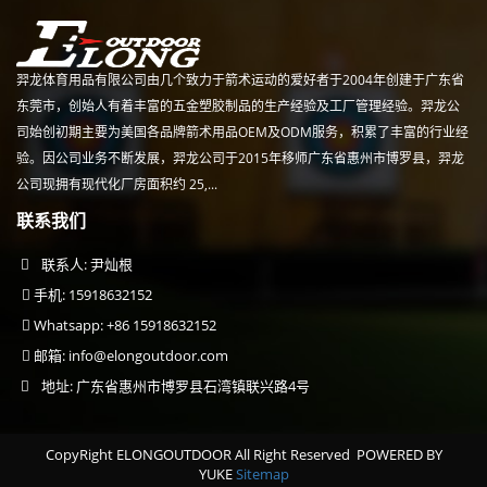
羿龙体育用品有限公司由几个致力于箭术运动的爱好者于2004年创建于广东省
东莞市，创始人有着丰富的五金塑胶制品的生产经验及工厂管理经验。羿龙公
司始创初期主要为美国各品牌箭术用品OEM及ODM服务，积累了丰富的行业经
验。因公司业务不断发展，羿龙公司于2015年移师广东省惠州市博罗县，羿龙
公司现拥有现代化厂房面积约 25,...
联系我们
联系人: 尹灿根
手机: 15918632152
Whatsapp: +86 15918632152
邮箱:
info@elongoutdoor.com
地址: 广东省惠州市博罗县石湾镇联兴路4号
CopyRight ELONGOUTDOOR All Right Reserved
POWERED BY
YUKE
Sitemap