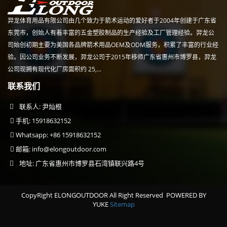
羿龙体育用品有限公司由几个致力于箭术运动的爱好者于2004年创建于广东省
东莞市，创始人有着丰富的五金塑胶制品的生产经验及工厂管理经验。羿龙公
司始创初期主要为美国各品牌箭术用品OEM及ODM服务，积累了丰富的行业经
验。因公司业务不断发展，羿龙公司于2015年移师广东省惠州市博罗县，羿龙
公司现拥有现代化厂房面积约 25,...
联系我们
联系人: 尹灿根
手机: 15918632152
Whatsapp: +86 15918632152
邮箱:
info@elongoutdoor.com
地址: 广东省惠州市博罗县石湾镇联兴路4号
CopyRight ELONGOUTDOOR All Right Reserved
POWERED BY
YUKE
Sitemap