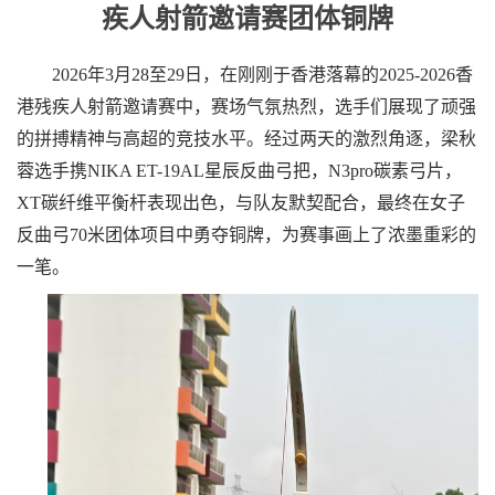
疾人射箭邀请赛团体铜牌
2026
年
3
月
28
至
29
日，
在刚刚于香港落幕
的
2025-2026
香
港残疾人射箭邀请赛中，赛场气氛热烈，选手们展现了顽强
的拼搏精神与高超的竞技水平。经过两天的激烈角逐，梁秋
蓉
选手携
NIKA ET-19AL
星辰反曲弓把，
N3pro
碳素弓片，
XT
碳纤维平衡杆
表现出色，与队友默契配合，最终在女子
反曲弓
70
米团体项目中勇夺铜牌，为赛事画上了浓墨重彩的
一笔。