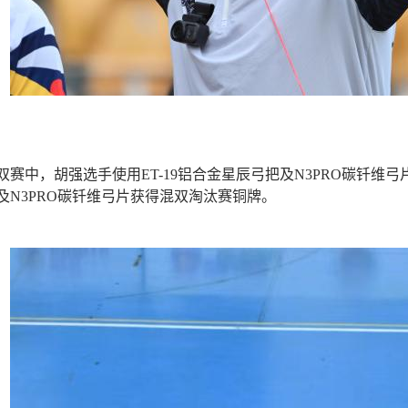
双赛中，胡强选手使用
ET-19
铝合金星辰弓把及
N3PRO
碳钎维弓
及
N3PRO
碳钎维弓片获得混双淘汰赛铜牌。