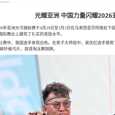
光耀亚洲 中国力量闪耀202
26
年亚洲光弓锦标赛于
4
月
29
日至
5
月
3
日在马来西亚莎阿南松下
国际舞台上展现了扎实的竞技水平。
比赛中，我国选手表现出色。在男子大师组中，吴庆红选手使用
碳钎维弓片，获得淘汰赛铜牌。