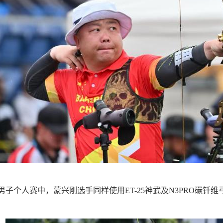
男子个人赛中，蒙兴刚选手同样使用
ET-25
神武及
N3PRO
碳钎维