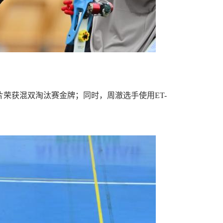
片荣获混双淘汰赛金牌；同时，周澈选手使用
ET-