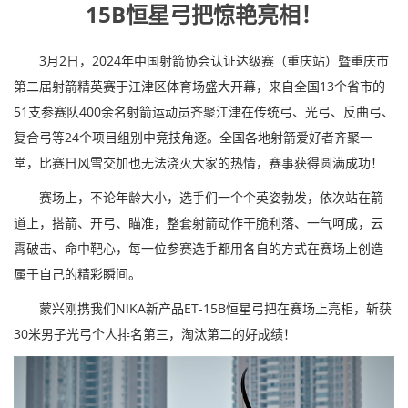
15B恒星弓把惊艳亮相！
3月2日，2024年中国射箭协会认证达级赛（重庆站）暨重庆市
第二届射箭精英赛于江津区体育场盛大开幕，来自全国13个省市的
51支参赛队400余名射箭运动员齐聚江津在传统弓、光弓、反曲弓、
复合弓等24个项目组别中竞技角逐。全国各地射箭爱好者齐聚一
堂，比赛日风雪交加也无法浇灭大家的热情，赛事获得圆满成功！
赛场上，不论年龄大小，选手们一个个英姿勃发，依次站在箭
道上，搭箭、开弓、瞄准，整套射箭动作干脆利落、一气呵成，云
霄破击、命中靶心，每一位参赛选手都用各自的方式在赛场上创造
属于自己的精彩瞬间。
蒙兴刚携我们NIKA新产品ET-15B恒星弓把在赛场上亮相，斩获
30米男子光弓个人排名第三，淘汰第二的好成绩！