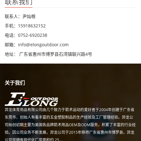
联系我们
联系人：尹灿根
手机：15918632152
电话：0752-6920238
邮箱：
info@elongoutdoor.com
地址： 广东省惠州市博罗县石湾镇联兴路4号
关于我们
羿龙体育用品有限公司由几个致力于箭术运动的爱好者于2004年创建于广东省
东莞市，创始人有着丰富的五金塑胶制品的生产经验及工厂管理经验。羿龙公
司始创初期主要为美国各品牌箭术用品OEM及ODM服务，积累了丰富的行业经
验。因公司业务不断发展，羿龙公司于2015年移师广东省惠州市博罗县，羿龙
公司现拥有现代化厂房面积约 25,...