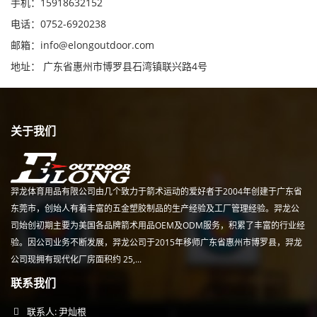
手机：15918632152
电话：0752-6920238
邮箱：
info@elongoutdoor.com
地址： 广东省惠州市博罗县石湾镇联兴路4号
关于我们
羿龙体育用品有限公司由几个致力于箭术运动的爱好者于2004年创建于广东省
东莞市，创始人有着丰富的五金塑胶制品的生产经验及工厂管理经验。羿龙公
司始创初期主要为美国各品牌箭术用品OEM及ODM服务，积累了丰富的行业经
验。因公司业务不断发展，羿龙公司于2015年移师广东省惠州市博罗县，羿龙
公司现拥有现代化厂房面积约 25,...
联系我们
联系人: 尹灿根