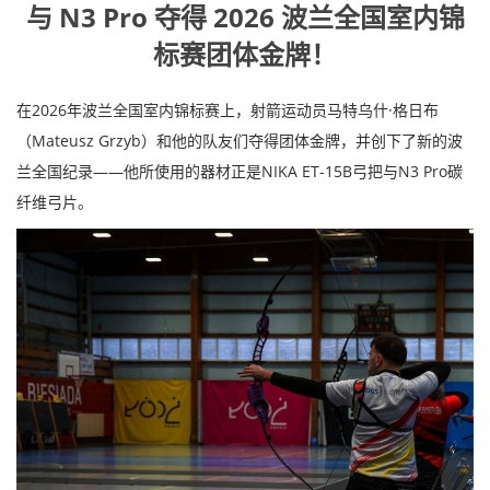
与 N3 Pro 夺得 2026 波兰全国室内锦
标赛团体金牌！
在2026年波兰全国室内锦标赛上，射箭运动员马特乌什·格日布
（Mateusz Grzyb）和他的队友们夺得团体金牌，并创下了新的波
兰全国纪录——他所使用的器材正是NIKA ET-15B弓把与N3 Pro碳
纤维弓片。