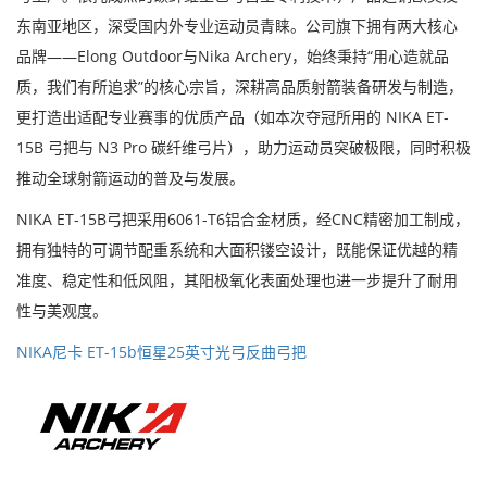
东南亚地区
，深受国内外专业运动员青睐
。公司旗下拥有两大核心
品牌——Elong Outdoor与Nika Archery，始终秉持“用心造就品
质，我们有所追求”的核心宗旨，深耕高品质射箭装备研发与制造，
更打造出适配专业赛事的优质产品（如本次夺冠所用的 NIKA ET-
15B 弓把与 N3 Pro 碳纤维弓片），助力运动员突破极限，同时积极
推动全球射箭运动的普及与发展。
NIKA ET-15B弓把采用6061-T6铝合金材质，经CNC精密加工制成，
拥有独特的可调节配重系统和大面积镂空设计，既能保证优越的精
准度、稳定性和低风阻，其阳极氧化表面处理也进一步提升了耐用
性与美观度。
NIKA尼卡 ET-15b恒星25英寸光弓反曲弓把