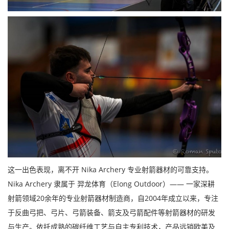
这一出色表现，离不开 Nika Archery 专业射箭器材的可靠支持。
Nika Archery 隶属于
羿龙体育（Elong Outdoor）
—— 一家深耕
射箭领域20余年的
专业射箭器材制造商
，自2004年成立以来，专注
于
反曲弓把、弓片、弓箭装备、箭支及弓箭配件等射箭器材
的研发
与生产。依托成熟的碳纤维工艺与自主专利技术，
产品远销欧美及