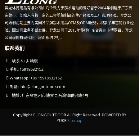
羿龙体育用品有限公司由几个致力于箭术运动的爱好者于2004年创建于广东省
东莞市，创始人有着丰富的五金塑胶制品的生产经验及工厂管理经验。羿龙公
司始创初期主要为美国各品牌箭术用品OEM及ODM服务，积累了丰富的行业经
验。因公司业务不断发展，羿龙公司于2015年移师广东省惠州市博罗县，羿龙
公司现拥有现代化厂房面积约 25,...
联系我们
联系人: 尹灿根
手机: 15918632152
Whatsapp: +86 15918632152
邮箱:
info@elongoutdoor.com
地址: 广东省惠州市博罗县石湾镇联兴路4号
CopyRight ELONGOUTDOOR All Right Reserved
POWERED BY
YUKE
Sitemap