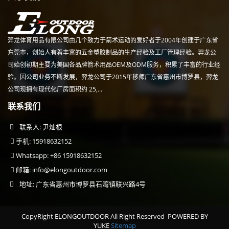
羿龙体育用品有限公司由几个致力于箭术运动的爱好者于2004年创建于广东省
东莞市，创始人有着丰富的五金塑胶制品的生产经验及工厂管理经验。羿龙公
司始创初期主要为美国各品牌箭术用品OEM及ODM服务，积累了丰富的行业经
验。因公司业务不断发展，羿龙公司于2015年移师广东省惠州市博罗县，羿龙
公司现拥有现代化厂房面积约 25,...
联系我们
联系人: 尹灿根
手机: 15918632152
Whatsapp: +86 15918632152
邮箱:
info@elongoutdoor.com
地址: 广东省惠州市博罗县石湾镇联兴路4号
CopyRight ELONGOUTDOOR All Right Reserved
POWERED BY
YUKE
Sitemap