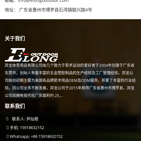
邮箱：
info@elongoutdoor.com
地址： 广东省惠州市博罗县石湾镇联兴路4号
关于我们
羿龙体育用品有限公司由几个致力于箭术运动的爱好者于2004年创建于广东省
东莞市，创始人有着丰富的五金塑胶制品的生产经验及工厂管理经验。羿龙公
司始创初期主要为美国各品牌箭术用品OEM及ODM服务，积累了丰富的行业经
验。因公司业务不断发展，羿龙公司于2015年移师广东省惠州市博罗县，羿龙
公司现拥有现代化厂房面积约 25,...
联系我们
联系人: 尹灿根
手机: 15918632152
Whatsapp: +86 15918632152