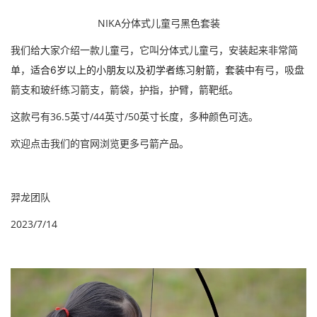
NIKA分体
式
儿童弓黑色套装
我们给大家介绍一款儿童弓，它叫分体式儿童弓，安装起来非常简
单，
有弓，吸盘
适合6岁以上的小朋友以及初学者练习射箭，套装中
箭支和玻纤练习箭支，箭袋，护指，护臂，箭靶纸
。
这款弓有
36.5英寸/44英寸/50英寸长度，多种颜色可选。
欢迎点击我们的官网浏览
更多弓箭产品。
羿龙团队
2023/7/14