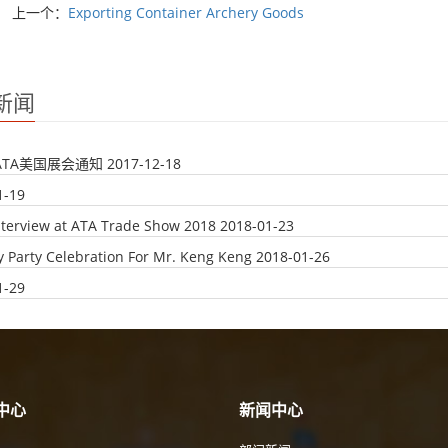
上一个：
Exporting Container Archery Goods
新闻
年ATA美国展会通知
2017-12-18
1-19
nterview at ATA Trade Show 2018
2018-01-23
y Party Celebration For Mr. Keng Keng
2018-01-26
1-29
中心
新闻中心