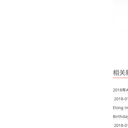
相关
2018
2018-0
Elong I
Birthda
2018-0