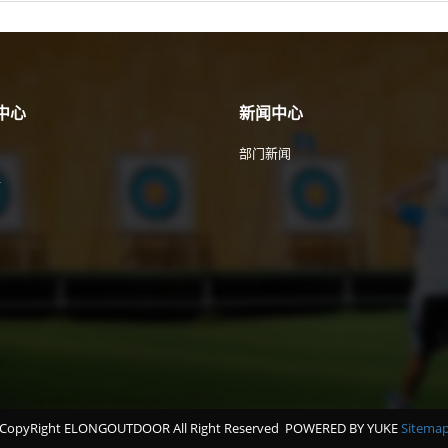
中心
新闻中心
部门新闻
件
CopyRight ELONGOUTDOOR All Right Reserved
POWERED BY YUKE
Sitema