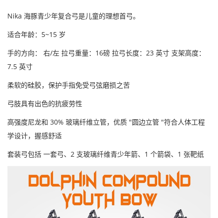
Nika 海豚青少年复合弓是儿童的理想首弓。
适合年龄：5~15 岁
手的方向： 右/左 拉弓重量：16磅 拉弓长度：23 英寸 支架高度：
7.5 英寸
柔软的硅胶，保护手指免受弓弦磨损之苦
弓肢具有出色的抗疲劳性
高强度尼龙和 30% 玻璃纤维立管，优质 "圆边立管 "符合人体工程
学设计，握感舒适
套装弓包括 一套弓、2 支玻璃纤维青少年箭、1 个箭袋、1 张靶纸