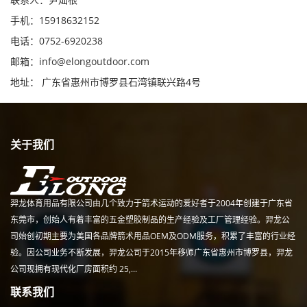
手机：15918632152
电话：0752-6920238
邮箱：
info@elongoutdoor.com
地址： 广东省惠州市博罗县石湾镇联兴路4号
关于我们
羿龙体育用品有限公司由几个致力于箭术运动的爱好者于2004年创建于广东省
东莞市，创始人有着丰富的五金塑胶制品的生产经验及工厂管理经验。羿龙公
司始创初期主要为美国各品牌箭术用品OEM及ODM服务，积累了丰富的行业经
验。因公司业务不断发展，羿龙公司于2015年移师广东省惠州市博罗县，羿龙
公司现拥有现代化厂房面积约 25,...
联系我们