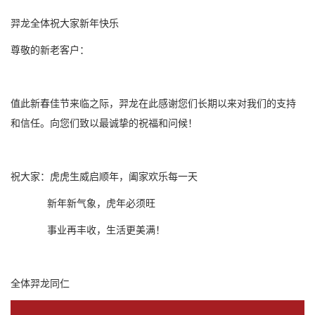
羿龙全体祝大家新年快乐
尊敬的新老客户：
值此新春佳节来临之际，羿龙在此感谢您们长期以来对我们的支持
和信任。向您们致以最诚挚的祝福和问候！
祝大家：虎虎生威启顺年，阖家欢乐每一天
新年新气象，虎年必须旺
事业再丰收，生活更美满！
全体羿龙同仁