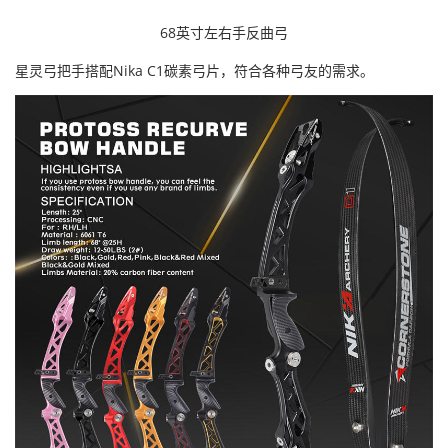
68英寸左右手反曲弓
星灵弓把手搭配Nika C1碳素弓片，符合各种弓友的需求。