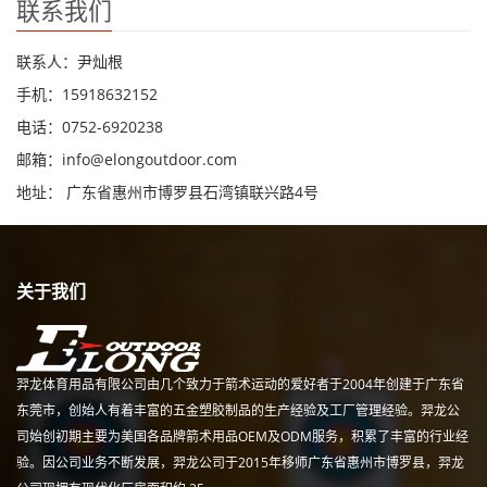
联系我们
联系人：尹灿根
手机：15918632152
电话：0752-6920238
邮箱：
info@elongoutdoor.com
地址： 广东省惠州市博罗县石湾镇联兴路4号
关于我们
羿龙体育用品有限公司由几个致力于箭术运动的爱好者于2004年创建于广东省
东莞市，创始人有着丰富的五金塑胶制品的生产经验及工厂管理经验。羿龙公
司始创初期主要为美国各品牌箭术用品OEM及ODM服务，积累了丰富的行业经
验。因公司业务不断发展，羿龙公司于2015年移师广东省惠州市博罗县，羿龙