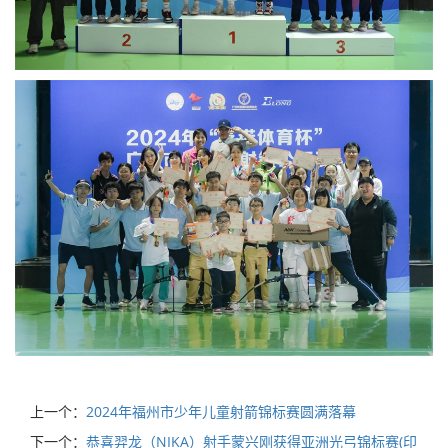
上一个：
2024年福州市少年儿童射箭锦标赛圆满落幕
下一个：
恭喜羿龙（NIKA）射手蒙兴刚获得亚洲光弓锦标赛(印