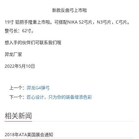
新款反曲弓上市啦
19寸 铝把手隆重上市啦。可搭配NIKA S2弓片，N3弓片，C弓片。
整弓长：62寸。
想入手的伙伴们可联系我们哦
羿龙厂家
2022年5月10日
上一个：
羿龙G4弹弓
下一个：
匠心设计，只为你的装备增添色彩
相关新闻
2018年ATA美国展会通知