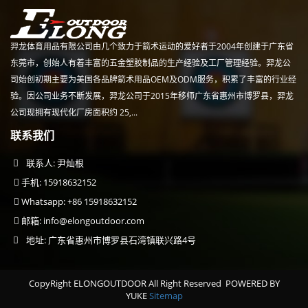
羿龙体育用品有限公司由几个致力于箭术运动的爱好者于2004年创建于广东省
东莞市，创始人有着丰富的五金塑胶制品的生产经验及工厂管理经验。羿龙公
司始创初期主要为美国各品牌箭术用品OEM及ODM服务，积累了丰富的行业经
验。因公司业务不断发展，羿龙公司于2015年移师广东省惠州市博罗县，羿龙
公司现拥有现代化厂房面积约 25,...
联系我们
联系人: 尹灿根
手机: 15918632152
Whatsapp: +86 15918632152
邮箱:
info@elongoutdoor.com
地址: 广东省惠州市博罗县石湾镇联兴路4号
CopyRight ELONGOUTDOOR All Right Reserved
POWERED BY
YUKE
Sitemap