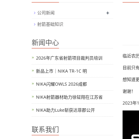
+
公司新闻
射箭基础知识
新闻中心
临近农历
2026年广东省射箭项目裁判员培训
目前只有
新品上市｜NIKA TR-1C 明
想知道
NIKA闪耀OWLS 2026成都
谢谢！
NIKA射箭器材助力徐钲翔在江苏省
2023年
NIKA助力Luke斩获达菲郡公开
联系我们