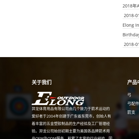
2018
2018-0
Elong I
Birthda
2018-0
关于我们
产品
弓
弓配
羿龙体育用品有限公司由几个致力于箭术运动的
箭支
爱好者于2004年创建于广东省东莞市，创始人有
着丰富的五金塑胶制品的生产经验及工厂管理经
验。羿龙公司始创初期主要为美国各品牌箭术用
品OEM及ODM服务，积累了丰富的行业经验。因