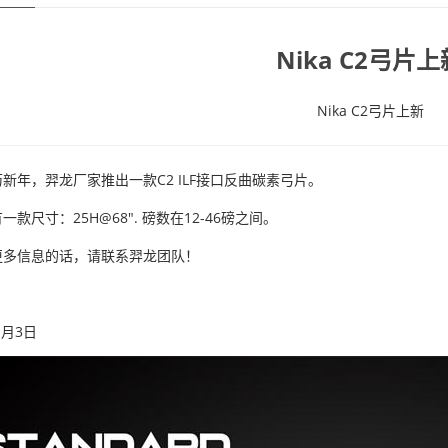
Nika C2弓片上
Nika C2弓片上新
新年，羿龙厂家推出一款C2 ILF接口反曲碳素弓片。
一款尺寸：25H@68". 磅数在12-46磅之间。
更多信息的话，请联系羿龙团队！
1月3日