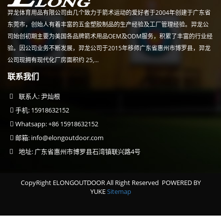
羿龙体育用品有限公司由几个致力于箭术运动的爱好者于2004年创建于广东省
东莞市，创始人有着丰富的五金塑胶制品的生产经验及工厂管理经验。羿龙公
司始创初期主要为美国各品牌箭术用品OEM及ODM服务，积累了丰富的行业经
验。因公司业务不断发展，羿龙公司于2015年移师广东省惠州市博罗县，羿龙
公司现拥有现代化厂房面积约 25,...
联系我们
联系人: 尹灿根
手机: 15918632152
Whatsapp: +86 15918632152
邮箱:
info@elongoutdoor.com
地址: 广东省惠州市博罗县石湾镇联兴路4号
CopyRight ELONGOUTDOOR All Right Reserved
POWERED BY
YUKE
Sitemap